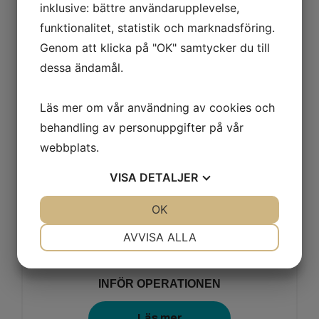
inklusive: bättre användarupplevelse,
funktionalitet, statistik och marknadsföring.
Genom att klicka på "OK" samtycker du till
dessa ändamål.
INFÖR ETT BESÖK MED DIN KATT
Läs mer om vår användning av cookies och
Läs mer
behandling av personuppgifter på vår
webbplats.
VISA
DETALJER
JA
NEJ
OK
JA
NEJ
NÖDVÄNDIG
INSTÄLLNINGAR
AVVISA ALLA
JA
NEJ
JA
NEJ
MARKNADSFÖRING
STATISTIK
INFÖR OPERATIONEN
Läs mer