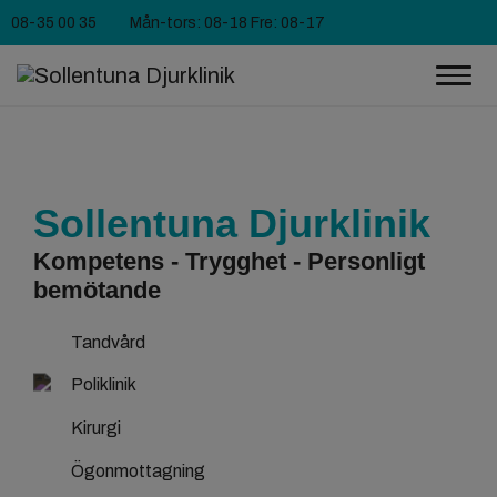
08-35 00 35
Mån-tors: 08-18 Fre: 08-17
Sollentuna Djurklinik
Kompetens - Trygghet - Personligt
bemötande
Tandvård
Poliklinik
Kirurgi
Ögonmottagning