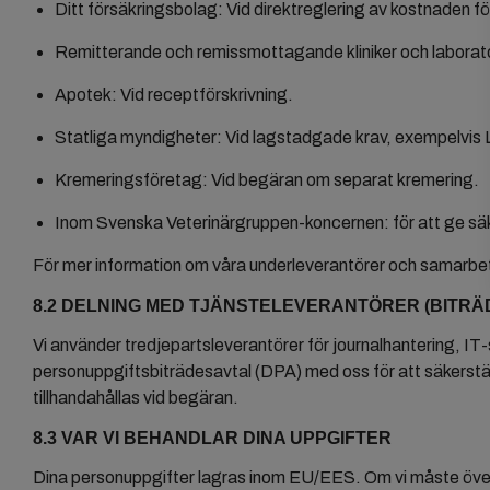
Ditt försäkringsbolag: Vid direktreglering av kostnaden f
Remitterande och remissmottagande kliniker och laborator
Apotek: Vid receptförskrivning.
Statliga myndigheter: Vid lagstadgade krav, exempelvis 
Kremeringsföretag: Vid begäran om separat kremering.
Inom Svenska Veterinärgruppen-koncernen: för att ge säk
För mer information om våra underleverantörer och samarbe
8.2 DELNING MED TJÄNSTELEVERANTÖRER (BITRÄ
Vi använder tredjepartsleverantörer för journalhantering, I
personuppgiftsbiträdesavtal (DPA) med oss för att säkerstäl
tillhandahållas vid begäran.
8.3 VAR VI BEHANDLAR DINA UPPGIFTER
Dina personuppgifter lagras inom EU/EES. Om vi måste överf