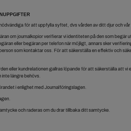
ONUPPGIFTER
ödvändiga för att uppfylla syftet, dvs vården av ditt djur och vår
ran om journalkopior verifierar vi identiteten på den som begär ut
ran eller begäran per telefon när möjligt, annars sker verifiering 
erson som kontaktar oss. För att säkerställa en effektiv och säker
den eller kundrelationen gallras löpande för att säkerställa att v
om inte längre behövs.
nförandet i enlighet med Journalföringslagen.
lagen.
mtycke och raderas om du drar tillbaka ditt samtycke.