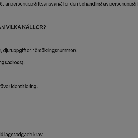
 är personuppgiftsansvarig för den behandling av personuppgift
ÅN VILKA KÄLLOR?
, djuruppgifter, försäkringsnummer).
ringsadress).
äver identifiering.
id lagstadgade krav.