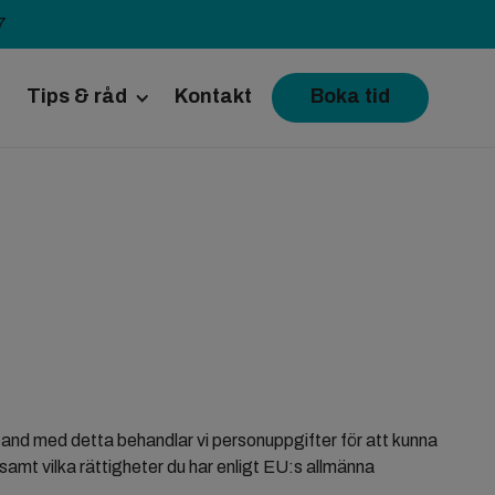
7
Tips & råd
Kontakt
Boka tid
Inför operationen
Inför ett besök
med katt
Råd vid dålig mage
Resa med djur
samband med detta behandlar vi personuppgifter för att kunna
samt vilka rättigheter du har enligt EU:s allmänna