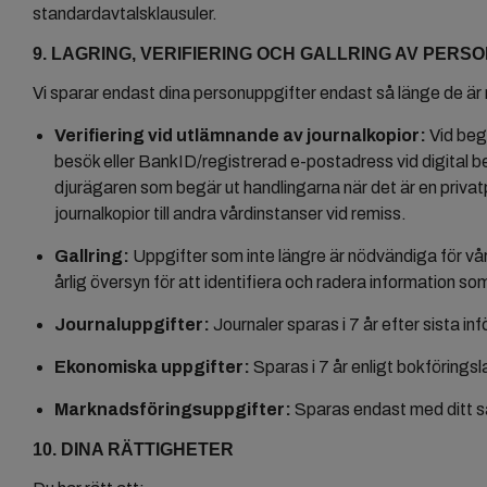
standardavtalsklausuler.
9. LAGRING, VERIFIERING OCH GALLRING AV PERS
Vi sparar endast dina personuppgifter endast så länge de är n
Verifiering vid utlämnande av journalkopior:
Vid begä
besök eller BankID/registrerad e-postadress vid digital begä
djurägaren som begär ut handlingarna när det är en privatp
journalkopior till andra vårdinstanser vid remiss.
Gallring:
Uppgifter som inte längre är nödvändiga för vår
årlig översyn för att identifiera och radera information s
Journaluppgifter:
Journaler sparas i 7 år efter sista i
Ekonomiska uppgifter:
Sparas i 7 år enligt bokförings
Marknadsföringsuppgifter:
Sparas endast med ditt sa
10. DINA RÄTTIGHETER