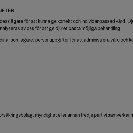
tarmbesvär
GIFTER
 dess ägare för att kunna ge korrekt och individanpassad vård. D
Buk- och
nalyseras av oss för att ge djuret bästa möjliga behandling.
hjärtultraljud
ina, som ägare, personuppgifter för att administrera vård och komm
Ett sista farväl
försäkringsbolag, myndighet eller annan tredje part vi samverkar