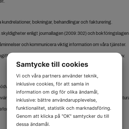
et.
 kundrelationer, bokningar, behandlingar och fakturering.
a skyldigheter enligt journallagen (2009:302) och bokföringslage
påminnelser och kommunicera viktig information om våra tjänster.
gifter för marknadsföringsändamål eller utskick av nyhetsbrev.
Samtycke till cookies
Vi och våra partners använder teknik,
inklusive cookies, för att samla in
 nödvändigt:
information om dig för olika ändamål,
 använder Provet Cloud, Dolittle, Animana, VetManager och Agitur
inklusive: bättre användarupplevelse,
funktionalitet, statistik och marknadsföring.
efoni- och växeltjänster.
Genom att klicka på "OK" samtycker du till
dessa ändamål.