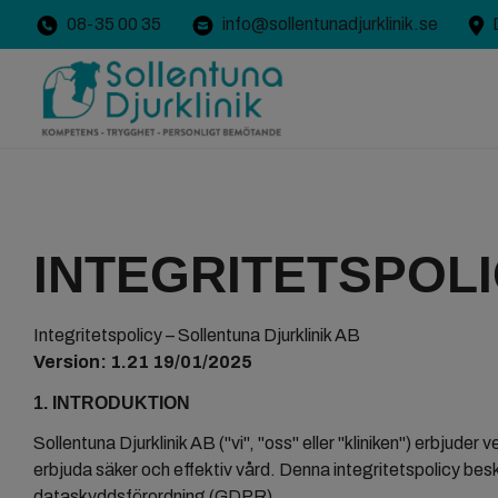
08-35 00 35
info@sollentunadjurklinik.se
Hem
Integritetspolicy
INTEGRITETSPOL
Integritetspolicy – Sollentuna Djurklinik AB
Version: 1.21 19/01/2025
1. INTRODUKTION
Sollentuna Djurklinik AB ("vi", "oss" eller "kliniken") erbjud
erbjuda säker och effektiv vård. Denna integritetspolicy besk
dataskyddsförordning (GDPR).