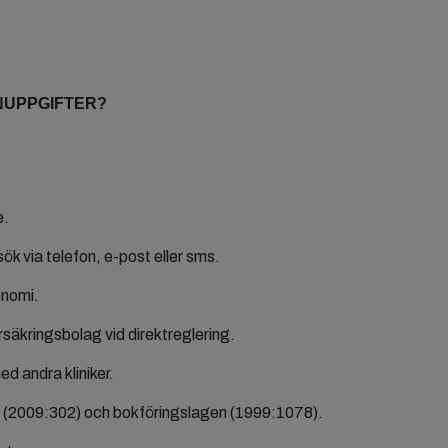
ONUPPGIFTER?
e.
k via telefon, e-post eller sms.
konomi.
örsäkringsbolag vid direktreglering.
d andra kliniker.
gen (2009:302) och bokföringslagen (1999:1078).