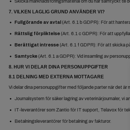
Skicka marknadsföringsmaterial om du har samtyckt till d
7. VILKEN LAGLIG GRUND ANVÄNDER VI?
Fullgörande av avtal
(Art. 6.1 b GDPR): För att hantera
Rättslig förpliktelse
(Art. 6.1 c GDPR): För att uppfyll
Berättigat intresse
(Art. 6.1 f GDPR): För att skicka 
Samtycke
(Art. 6.1 a GDPR): Vid insamling av personupp
8. HUR VI DELAR DINA PERSONUPPGIFTER
8.1 DELNING MED EXTERNA MOTTAGARE
Vi delar dina personuppgifter med följande parter när det är
Journalsystem för säker lagring av veterinärjournaler, vi
IT-leverantörer som Zantio för IT support, Telavox för tel
Betalningsleverantörer för betalning av fakturor.