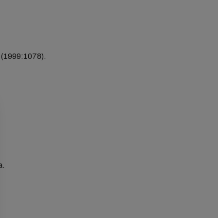
n (1999:1078).
a.