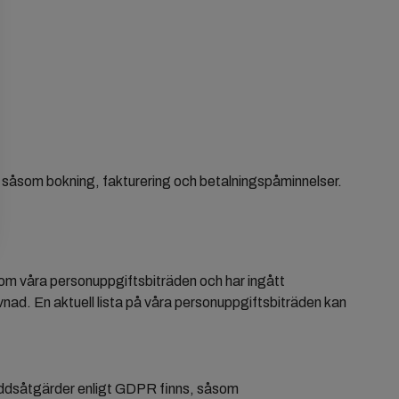
 såsom bokning, fakturering och betalningspåminnelser.
som våra personuppgiftsbiträden och har ingått
nad. En aktuell lista på våra personuppgiftsbiträden kan
kyddsåtgärder enligt GDPR finns, såsom