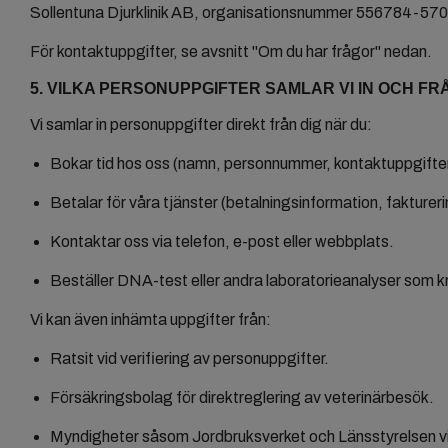
Sollentuna Djurklinik AB, organisationsnummer 556784-5705,
För kontaktuppgifter, se avsnitt "Om du har frågor" nedan.
5. VILKA PERSONUPPGIFTER SAMLAR VI IN OCH FR
Vi samlar in personuppgifter direkt från dig när du:
Bokar tid hos oss (namn, personnummer, kontaktuppgifter
Betalar för våra tjänster (betalningsinformation, fakture
Kontaktar oss via telefon, e-post eller webbplats.
Beställer DNA-test eller andra laboratorieanalyser som kr
Vi kan även inhämta uppgifter från:
Ratsit vid verifiering av personuppgifter.
Försäkringsbolag för direktreglering av veterinärbesök.
Myndigheter såsom Jordbruksverket och Länsstyrelsen v