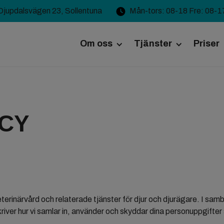
Djupdalsvägen 23, Sollentuna
Mån-tors: 08-18 Fre: 08-1
Om oss
Tjänster
Priser
Kliniken
Kirurgi
ICY
Personal
Tandvård
Poliklinik
Jobba hos oss
Vaccination
Ögon
er veterinärvård och relaterade tjänster för djur och djurägare. I 
river hur vi samlar in, använder och skyddar dina personuppgifter 
Mag- och