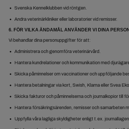
Svenska Kennelklubben vid röntgen.
Andra veterinärkliniker eller laboratorier vid remisser.
6. FÖR VILKA ÄNDAMÅL ANVÄNDER VI DINA PERS
Vi behandlar dina personuppgifter för att:
Administrera och genomföra veterinärvård.
Hantera kundrelationer och kommunikation med djurägar
Skicka påminnelser om vaccinationer och uppföljande besö
Hantera betalningar via kort, Swish, Klarna eller Svea E
Skicka fakturor och påminnelserna och journalkopior till f
Hantera försäkringsärenden, remisser och samarbeten me
Uppfylla våra lagliga skyldigheter enligt t.ex. journalla