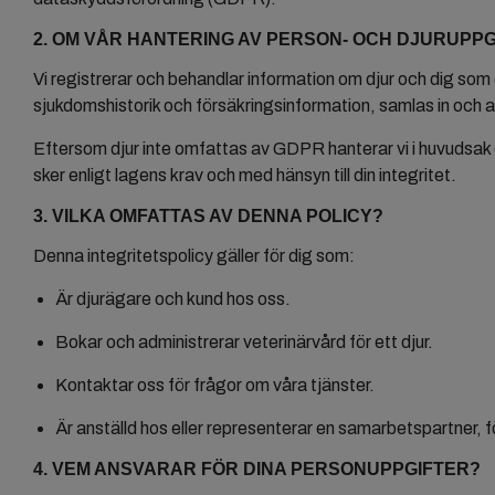
2. OM VÅR HANTERING AV PERSON- OCH DJURUPP
Vi registrerar och behandlar information om djur och dig som
sjukdomshistorik och försäkringsinformation, samlas in och a
Eftersom djur inte omfattas av GDPR hanterar vi i huvudsak d
sker enligt lagens krav och med hänsyn till din integritet.
3. VILKA OMFATTAS AV DENNA POLICY?
Denna integritetspolicy gäller för dig som:
Är djurägare och kund hos oss.
Bokar och administrerar veterinärvård för ett djur.
Kontaktar oss för frågor om våra tjänster.
Är anställd hos eller representerar en samarbetspartner, 
4. VEM ANSVARAR FÖR DINA PERSONUPPGIFTER?