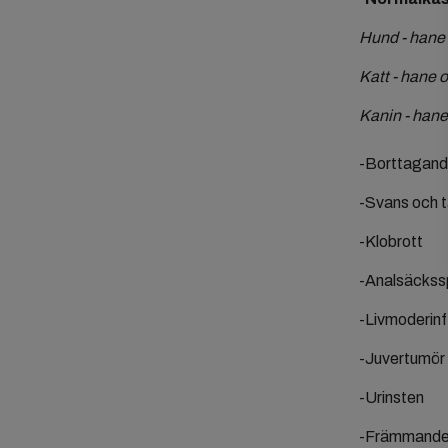
Hund - hane 
Katt - hane 
Kanin - han
-Borttagande
-Svans och 
-Klobrott
-Analsäckss
-Livmoderin
-Juvertumör
-Urinsten
-Främmande 