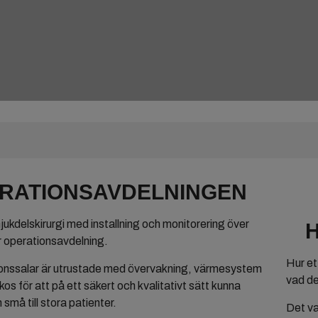
tarmbesvär
Buk- och
hjärtultraljud
Ett sista farväl
RATIONSAVDELNINGEN
jukdelskirurgi med installning och monitorering över
H
 operationsavdelning.
Hur et
onssalar är utrustade med övervakning, värmesystem
vad de
s för att på ett säkert och kvalitativt sätt kunna
n små till stora patienter.
Det va