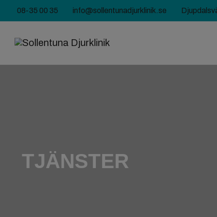
08-35 00 35
info@sollentunadjurklinik.se
Djupdalsv
TJÄNSTER