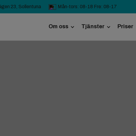
ägen 23, Sollentuna
Mån-tors: 08-18 Fre: 08-17
Om oss
Tjänster
Priser
Kliniken
Kirurgi
Personal
Tandvård
Poliklinik
Jobba hos oss
Vaccination
Ögon
Mag- och