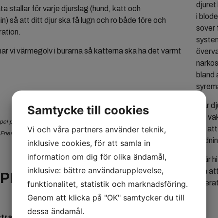
djuret
ta stallar för varje djurslag (hund, katt och
i blod
) så att ditt djur ska få lugn och ro både före och
sover 
ration.
syste
har vi värmegolv i burarna så katterna ska ha det varmt
överva
narkos
bland 
syremä
När dj
Samtycke till cookies
att va
el på en av våra kattburar inne på kattstall. Vi är stolta att våra
Vi och våra partners använder teknik,
för at
 Friendly guldstandard!
andning
inklusive cookies, för att samla in
information om dig för olika ändamål,
Här hi
inklusive: bättre användarupplevelse,
bra att
PEL PÅ OPERATIONER VI
operat
funktionalitet, statistik och marknadsföring.
UTFÖR
Genom att klicka på "OK" samtycker du till
dessa ändamål.
tration