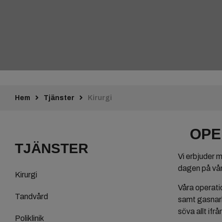
Hem
Tjänster
Kirurgi
OPE
TJÄNSTER
Vi erbjuder m
dagen på vår
Kirurgi
Våra operati
Tandvård
samt gasnarko
söva allt ifrå
Poliklinik