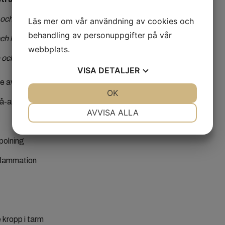
och tik
Läs mer om vår användning av cookies och
behandling av personuppgifter på vår
och hona
webbplats.
e och hona
VISA
DETALJER
 av knöl
JA
NEJ
OK
JA
NEJ
tå-amputationer
NÖDVÄNDIG
INSTÄLLNINGAR
AVVISA ALLA
JA
NEJ
JA
NEJ
polning
MARKNADSFÖRING
STATISTIK
flammation
kropp i tarm