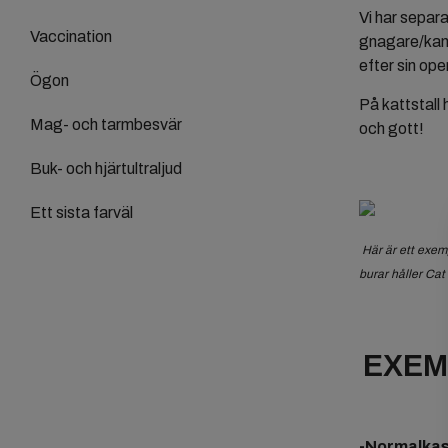
Vi har separa
Vaccination
gnagare/kanin
efter sin ope
Ögon
På kattstall 
Mag- och tarmbesvär
och gott!
Buk- och hjärtultraljud
Ett sista farväl
Här är ett exemp
burar håller Cat
EXEM
-Normalkas