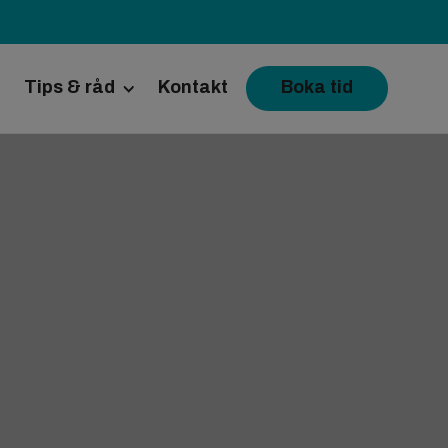
Tips & råd
Kontakt
Boka tid
Inför operationen
Inför ett besök
med katt
Råd vid dålig mage
Resa med djur