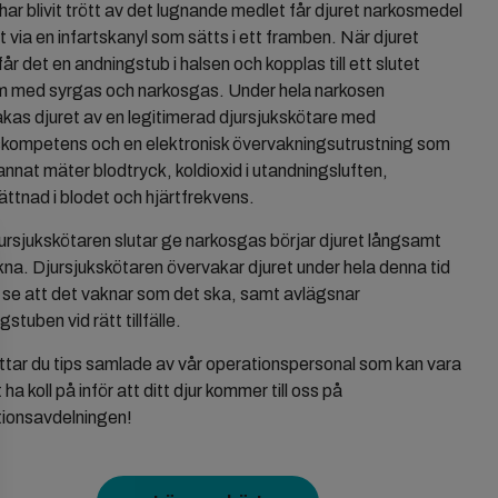
 har blivit trött av det lugnande medlet får djuret narkosmedel
et via en infartskanyl som sätts i ett framben. När djuret
får det en andningstub i halsen och kopplas till ett slutet
m med syrgas och narkosgas. Under hela narkosen
kas djuret av en legitimerad djursjukskötare med
kompetens och en elektronisk övervakningsutrustning som
annat mäter blodtryck, koldioxid i utandningsluften,
ttnad i blodet och hjärtfrekvens.
ursjukskötaren slutar ge narkosgas börjar djuret långsamt
kna. Djursjukskötaren övervakar djuret under hela denna tid
t se att det vaknar som det ska, samt avlägsnar
stuben vid rätt tillfälle.
ttar du tips samlade av vår operationspersonal som kan vara
 ha koll på inför att ditt djur kommer till oss på
ionsavdelningen!